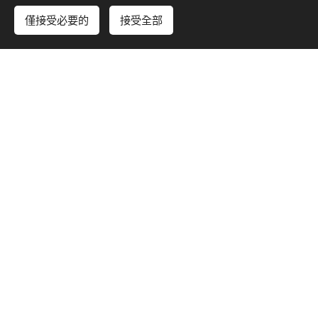
RofYghYgD4&list=PLCJ3iTg6KkBoN9JScsZYOWr
僅接受必要的
接受全部
立即開始
免費建立您的網站！
QvJzOtkfsq
779
首音樂
28
年經驗