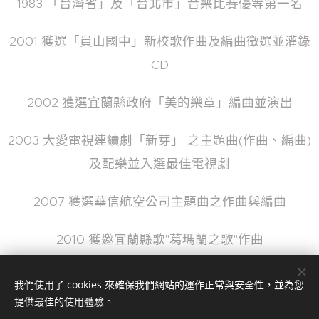
1983 「台灣省」及「台北市」音樂比賽優等第一名
2001 獲選「員山國中」新校歌作曲及編曲徵選並灌錄
CD
2002 獲選宜蘭縣政府「美的樂章」編曲並演出
2003 大愛電視連續劇「新芽」 之主題曲(作曲、編曲)
及配樂並入選最佳電視劇
2007 獲選華信航空公司主題曲之作曲與編曲
2010 獲邀宜蘭縣歌"葛瑪蘭之歌"作曲
部分音樂作品連結
我們使用了 cookies 來確保我們網站的運作正常與安全性，並為您
提供最佳的使用體驗。
https://www.youtube.com/watch?v=-